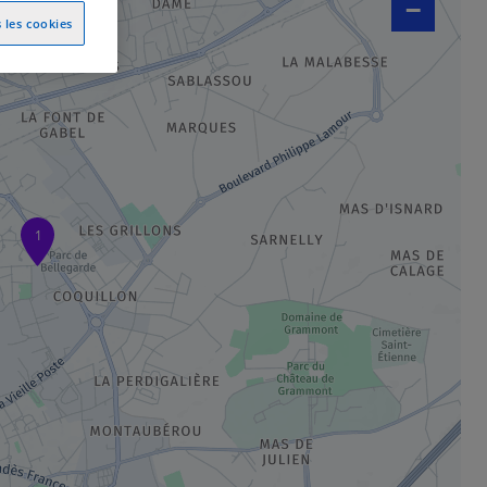
−
 les cookies
1