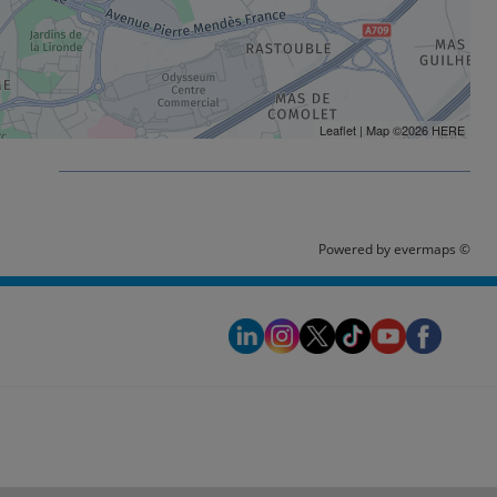
Leaflet
| Map ©2026
HERE
é
Powered by
evermaps ©