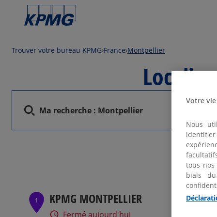
Trouver votre bureau KPMG
France
Montpellier
Localis
Votre vie
Ma recherche :
Montpellier
Nous uti
identifi
expérienc
facultati
tous nos
biais du
confident
KPMG MONTPELLIER
Déclarati
1
Fermé aujourd'hui