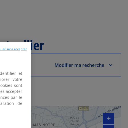
tpellier
uer sans accepter
Modifier ma recherche
entifier et
iorer votre
cookies sont
vez accepter
nces par le
aration de
+