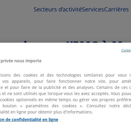
Secteurs d’activité
Services
Carrières
er un bureau KPMG à Mon
Contin
 privée nous importe
lisons des cookies et des technologies similaires pour vous id
er vos appareils, pour faire fonctionner notre site, pour amél
e et pour faire de la publicité et des analyses. Certains de ces 
fs et ne sont utilisés que lorsque vous les avez acceptés. Vous pou
1 bureau KPMG à Montpellier et aux alentours
 cookies optionnels en même temps ou gérer vos propres préfére
 bouton « paramètres des cookies ». Consultez notre décl
ialité en ligne pour obtenir plus d'informations.
on de confidentialité en ligne