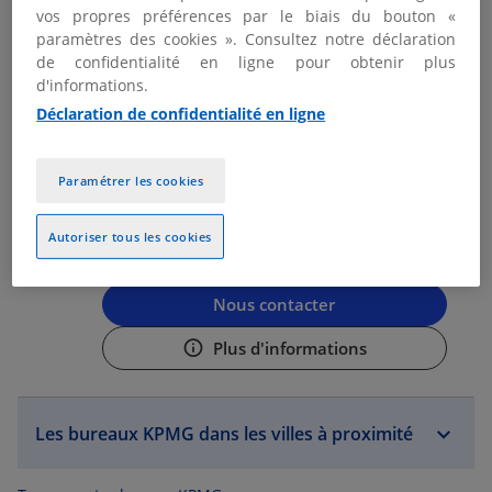
vos propres préférences par le biais du bouton «
Nous contacter
paramètres des cookies ». Consultez notre déclaration
de confidentialité en ligne pour obtenir plus
Plus d'informations
d'informations.
Déclaration de confidentialité en ligne
KPMG LYON
2
Paramétrer les cookies
Fermé actuellement
3.45 km
51 Rue de Saint-Cyr
Autoriser tous les cookies
69338 Lyon
04 87 24 44 46
Nous contacter
Plus d'informations
Les bureaux KPMG dans les villes à proximité