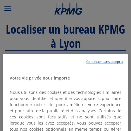
Menu principal
Localiser un bureau KPMG
à Lyon
Modifier ma recherche
Continuer sans accepter
Votre vie privée nous importe
Liste
Carte
Nous utilisons des cookies et des technologies similaires
KPMG AVOCATS LYON
pour vous identifier et identifier vos appareils, pour faire
1
fonctionner notre site, pour améliorer votre expérience
Fermé actuellement
et pour faire de la publicité et des analyses. Certains de
3.45 km
51 rue St Cyr
ces cookies sont facultatifs et ne sont utilisés que
69009 Lyon
lorsque vous les avez acceptés. Vous pouvez accepter
04 87 24 44 00
tous nos cookies optionnels en même temps ou gérer