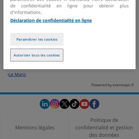
de confidentialité en ligne pour obtenir plus
Nous contacter
d'informations.
Plus d'informations
Déclaration de confidentialité en ligne
Paramétrer les cookies
Les bureaux KPMG dans les villes à proximité
Autoriser tous les cookies
Trouver votre bureau KPMG
France
Le Mans
Powered by
evermaps ©
Politique de
Mentions légales
confidentialité et gestion
des données