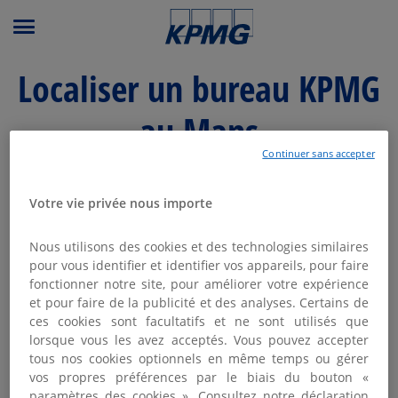
Menu principal
Localiser un bureau KPMG
au Mans
Continuer sans accepter
Modifier ma recherche
Votre vie privée nous importe
Liste
Carte
Nous utilisons des cookies et des technologies similaires
pour vous identifier et identifier vos appareils, pour faire
fonctionner notre site, pour améliorer votre expérience
KPMG LE MANS
et pour faire de la publicité et des analyses. Certains de
1
ces cookies sont facultatifs et ne sont utilisés que
Ouvert aujourd'hui de 09:00 - 17:45
lorsque vous les avez acceptés. Vous pouvez accepter
2.52 km
40 bis place République
tous nos cookies optionnels en même temps ou gérer
72016 Le Mans
vos propres préférences par le biais du bouton «
02 43 50 90 00
paramètres des cookies ». Consultez notre déclaration