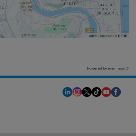
Leaflet
| Map ©2026
HERE
é
Powered by
evermaps ©