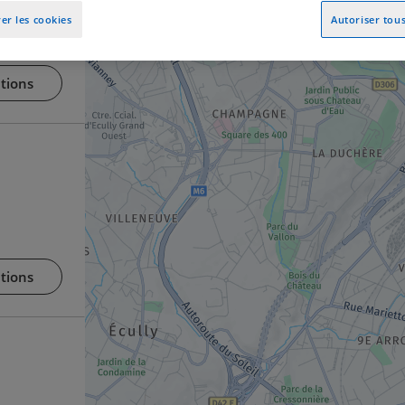
er les cookies
Autoriser tous
tions
tions