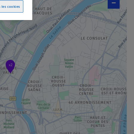
−
 les cookies
x2