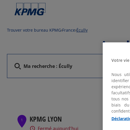
Trouver votre bureau KPMG
France
Écully
Loca
Votre vie
Ma recherche :
Écully
Nous uti
identifi
expérienc
facultati
tous nos
biais du
confident
KPMG LYON
Déclarati
1
Fermé aujourd'hui