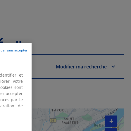
cully
uer sans accepter
Modifier ma recherche
entifier et
iorer votre
cookies sont
vez accepter
nces par le
aration de
+