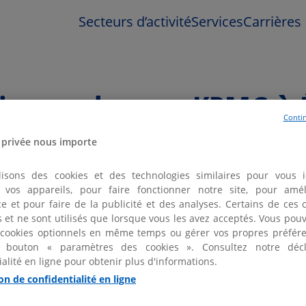
Secteurs d’activité
Services
Carrières
liser un bureau KPMG à É
Contin
 privée nous importe
lisons des cookies et des technologies similaires pour vous id
er vos appareils, pour faire fonctionner notre site, pour amél
e et pour faire de la publicité et des analyses. Certains de ces 
fs et ne sont utilisés que lorsque vous les avez acceptés. Vous pou
2 bureaux KPMG à Écully et aux alentours
 cookies optionnels en même temps ou gérer vos propres préfére
 bouton « paramètres des cookies ». Consultez notre décl
ialité en ligne pour obtenir plus d'informations.
on de confidentialité en ligne