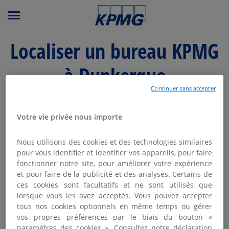
Menu principal
Localiser un bureau KPMG
à Dunkerque
Continuer sans accepter
Modifier ma recherche
Votre vie privée nous importe
Liste
Carte
Nous utilisons des cookies et des technologies similaires
pour vous identifier et identifier vos appareils, pour faire
fonctionner notre site, pour améliorer votre expérience
KPMG DUNKERQUE
et pour faire de la publicité et des analyses. Certains de
1
ces cookies sont facultatifs et ne sont utilisés que
Fermé actuellement
lorsque vous les avez acceptés. Vous pouvez accepter
2.61 km
Quai de Leith
tous nos cookies optionnels en même temps ou gérer
59140 Dunkerque
vos propres préférences par le biais du bouton «
03 61 86 81 03
paramètres des cookies ». Consultez notre déclaration