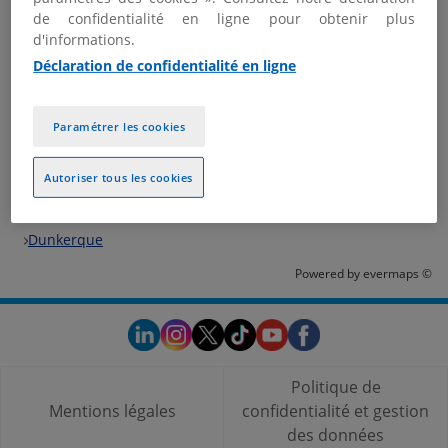
de confidentialité en ligne pour obtenir plus
Nous contacter
d'informations.
Plus d'informations
Déclaration de confidentialité en ligne
Paramétrer les cookies
Les bureaux KPMG dans les villes à proximité
Autoriser tous les cookies
Trouver votre bureau KPMG
France
Dunkerque
Powered by
evermaps ©
Politique de
Mentions légales
confidentialité et gestion
des données