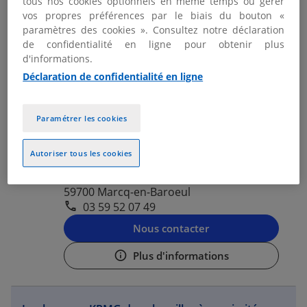
tous nos cookies optionnels en même temps ou gérer
03 59 52 07 49
vos propres préférences par le biais du bouton «
paramètres des cookies ». Consultez notre déclaration
Nous contacter
de confidentialité en ligne pour obtenir plus
d'informations.
Plus d'informations
Déclaration de confidentialité en ligne
KPMG MARCQ-EN-BAROEUL -
Paramétrer les cookies
2
LILLE
11.61
Autoriser tous les cookies
Fermé actuellement
km
36 rue Eugène Jacquet
59700 Marcq-en-Baroeul
03 59 52 07 49
Nous contacter
Plus d'informations