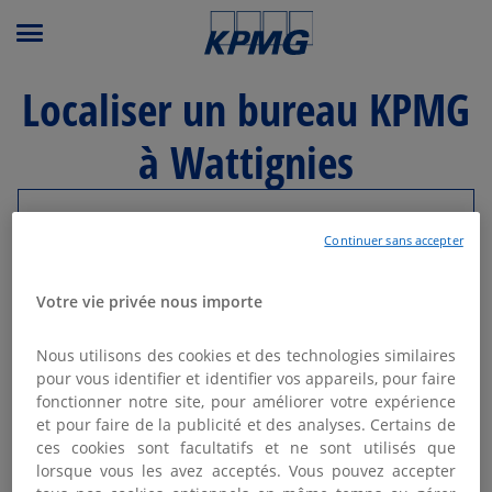
Menu principal
Localiser un bureau KPMG
à Wattignies
Modifier ma recherche
Continuer sans accepter
Liste
Carte
Votre vie privée nous importe
Nous utilisons des cookies et des technologies similaires
KPMG AVOCATS MARCQ-EN-
pour vous identifier et identifier vos appareils, pour faire
1
BAROEUL - LILLE
fonctionner notre site, pour améliorer votre expérience
et pour faire de la publicité et des analyses. Certains de
11.61
Fermé actuellement
km
ces cookies sont facultatifs et ne sont utilisés que
36 rue Eugène Jacquet
lorsque vous les avez acceptés. Vous pouvez accepter
59700 Marcq-en-Baroeul