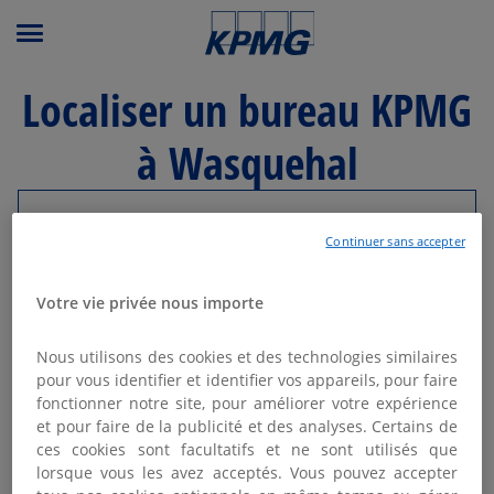
Menu principal
Localiser un bureau KPMG
à Wasquehal
Modifier ma recherche
Continuer sans accepter
Liste
Carte
Votre vie privée nous importe
Nous utilisons des cookies et des technologies similaires
KPMG AVOCATS MARCQ-EN-
pour vous identifier et identifier vos appareils, pour faire
1
BAROEUL - LILLE
fonctionner notre site, pour améliorer votre expérience
et pour faire de la publicité et des analyses. Certains de
1.58 km
Fermé actuellement
ces cookies sont facultatifs et ne sont utilisés que
36 rue Eugène Jacquet
lorsque vous les avez acceptés. Vous pouvez accepter
59700 Marcq-en-Baroeul