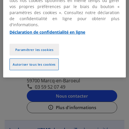
tous nos cookies optionnels en même temps ou gérer
03 59 52 07 49
vos propres préférences par le biais du bouton «
paramètres des cookies ». Consultez notre déclaration
Nous contacter
de confidentialité en ligne pour obtenir plus
d'informations.
Plus d'informations
Déclaration de confidentialité en ligne
KPMG MARCQ-EN-BAROEUL -
Paramétrer les cookies
2
LILLE
1.58 km
Autoriser tous les cookies
Fermé actuellement
36 rue Eugène Jacquet
59700 Marcq-en-Baroeul
03 59 52 07 49
Nous contacter
Plus d'informations