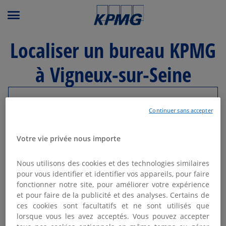
Menu principal
Localiser un bureau KPMG
à Vigneux-sur-Seine
Modifier ma recherche
Continuer sans accepter
Liste
Carte
Votre vie privée nous importe
Nous utilisons des cookies et des technologies similaires
KPMG AVOCATS - PARIS LA
pour vous identifier et identifier vos appareils, pour faire
1
DÉFENSE
fonctionner notre site, pour améliorer votre expérience
et pour faire de la publicité et des analyses. Certains de
24.97
Fermé aujourd'hui
km
ces cookies sont facultatifs et ne sont utilisés que
20 avenue André Prothin
lorsque vous les avez acceptés. Vous pouvez accepter
92400 Courbevoie