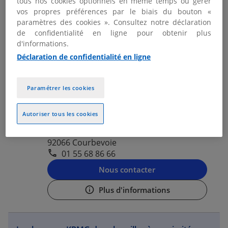
tous nos cookies optionnels en même temps ou gérer
01 55 68 50 00
vos propres préférences par le biais du bouton «
paramètres des cookies ». Consultez notre déclaration
Nous contacter
de confidentialité en ligne pour obtenir plus
d'informations.
Plus d'informations
Déclaration de confidentialité en ligne
KPMG PARIS LA DÉFENSE -
Paramétrer les cookies
2
COURBEVOIE
24.98
Autoriser tous les cookies
Fermé aujourd'hui
km
2 Avenue Gambetta
92066 Courbevoie
01 55 68 86 66
Nous contacter
Plus d'informations