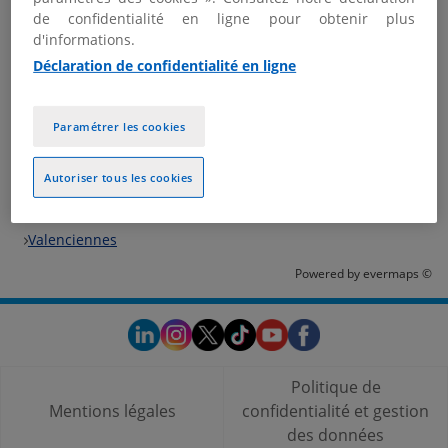
de confidentialité en ligne pour obtenir plus
Nous contacter
d'informations.
Plus d'informations
Déclaration de confidentialité en ligne
Paramétrer les cookies
Les bureaux KPMG dans les villes à proximité
Autoriser tous les cookies
Trouver votre bureau KPMG
France
Valenciennes
Powered by
evermaps ©
Politique de
Mentions légales
confidentialité et gestion
des données