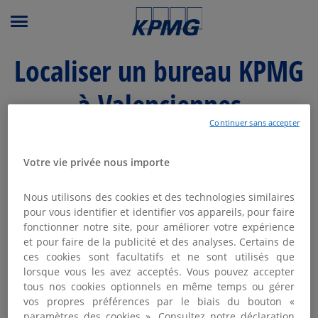
Menu principal
Localiser un bureau KPMG
à Valenciennes
Continuer sans accepter
Modifier ma recherche
Votre vie privée nous importe
Liste
Carte
Nous utilisons des cookies et des technologies similaires
pour vous identifier et identifier vos appareils, pour faire
fonctionner notre site, pour améliorer votre expérience
KPMG VALENCIENNES
et pour faire de la publicité et des analyses. Certains de
1
ces cookies sont facultatifs et ne sont utilisés que
Fermé aujourd'hui
lorsque vous les avez acceptés. Vous pouvez accepter
1.18 km
1 Rue de l'Hôpital de Siège
tous nos cookies optionnels en même temps ou gérer
59308 Valenciennes
vos propres préférences par le biais du bouton «
03 59 95 24 24
paramètres des cookies ». Consultez notre déclaration