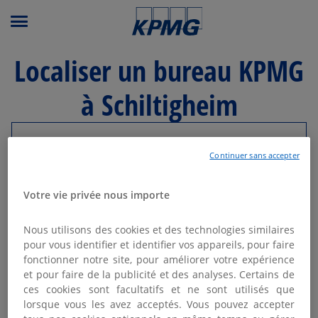
Menu principal
Localiser un bureau KPMG
à Schiltigheim
Modifier ma recherche
Continuer sans accepter
Liste
Carte
Votre vie privée nous importe
Nous utilisons des cookies et des technologies similaires
KPMG SCHILTIGHEIM -
pour vous identifier et identifier vos appareils, pour faire
1
STRASBOURG
fonctionner notre site, pour améliorer votre expérience
et pour faire de la publicité et des analyses. Certains de
2.73 km
Fermé aujourd'hui
ces cookies sont facultatifs et ne sont utilisés que
9 avenue Europe
lorsque vous les avez acceptés. Vous pouvez accepter
67300 Schiltigheim