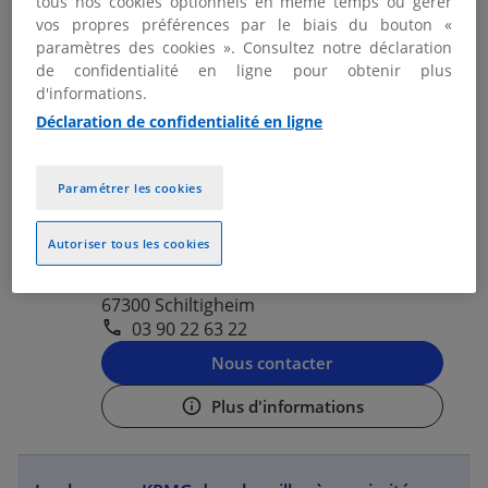
tous nos cookies optionnels en même temps ou gérer
03 90 22 06 00
vos propres préférences par le biais du bouton «
paramètres des cookies ». Consultez notre déclaration
Nous contacter
de confidentialité en ligne pour obtenir plus
d'informations.
Plus d'informations
Déclaration de confidentialité en ligne
KPMG AVOCATS SCHILTIGHEIM -
Paramétrer les cookies
2
STRASBOURG
2.77 km
Autoriser tous les cookies
Fermé aujourd'hui
4 avenue de l'Europe
67300 Schiltigheim
03 90 22 63 22
Nous contacter
Plus d'informations