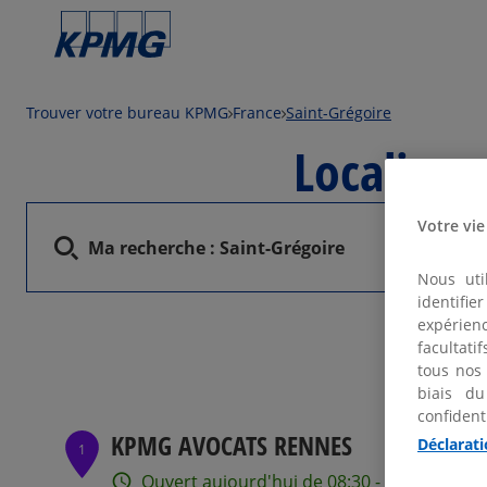
Trouver votre bureau KPMG
France
Saint-Grégoire
Localiser
Votre vie
Ma recherche :
Saint-Grégoire
Nous uti
identifi
expérienc
facultati
tous nos
biais du
confident
KPMG AVOCATS RENNES
Déclarati
1
Ouvert aujourd'hui de 08:30 - 18:00