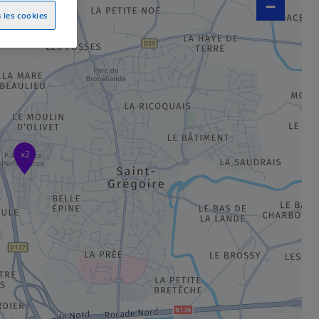
−
 les cookies
x2