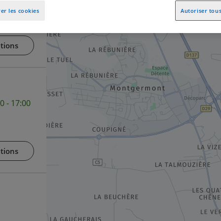
er les cookies
Autoriser tous
tions
0 - 17:00
tions