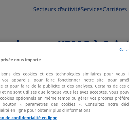
Secteurs d’activité
Services
Carrières
 un bureau KPMG à Sain
Contin
 privée nous importe
lisons des cookies et des technologies similaires pour vous id
er vos appareils, pour faire fonctionner notre site, pour amél
e et pour faire de la publicité et des analyses. Certains de ces 
fs et ne sont utilisés que lorsque vous les avez acceptés. Vous pou
2 bureaux KPMG à Saint-Grégoire et aux alentour
 cookies optionnels en même temps ou gérer vos propres préfére
 bouton « paramètres des cookies ». Consultez notre décl
ialité en ligne pour obtenir plus d'informations.
on de confidentialité en ligne