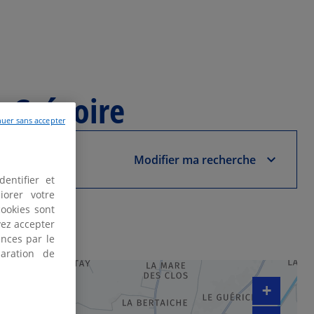
t-Grégoire
uer sans accepter
Modifier ma recherche
entifier et
iorer votre
cookies sont
vez accepter
s
nces par le
aration de
+