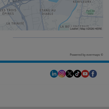
Leaflet
| Map ©2026
HERE
é
Powered by
evermaps ©