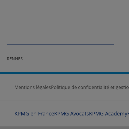
RENNES
Mentions légales
Politique de confidentialité et gest
KPMG en France
KPMG Avocats
KPMG Academy