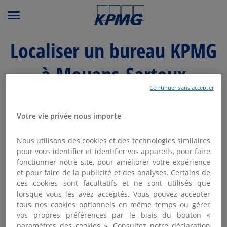
Menu principal
Localiser un bureau KPMG
à Mouans-Sartoux
Continuer sans accepter
Modifier ma recherche
Votre vie privée nous importe
Liste
Carte
Nous utilisons des cookies et des technologies similaires
pour vous identifier et identifier vos appareils, pour faire
fonctionner notre site, pour améliorer votre expérience
KPMG NICE
et pour faire de la publicité et des analyses. Certains de
1
ces cookies sont facultatifs et ne sont utilisés que
Fermé aujourd'hui
lorsque vous les avez acceptés. Vous pouvez accepter
20.25
57 Avenue Simone Veil
tous nos cookies optionnels en même temps ou gérer
km
06200 Nice
vos propres préférences par le biais du bouton «
04 92 00 34 99
paramètres des cookies ». Consultez notre déclaration