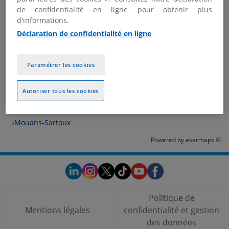
de confidentialité en ligne pour obtenir plus
Nous contacter
d'informations.
Plus d'informations
Déclaration de confidentialité en ligne
Paramétrer les cookies
Les bureaux KPMG dans les villes à proximité
Autoriser tous les cookies
Trouver votre bureau KPMG
France
Mouans-Sartoux
Powered by
evermaps ©
Politique de
Mentions légales
confidentialité et gestion
des données