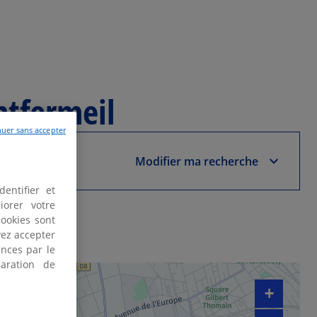
tfermeil
uer sans accepter
Modifier ma recherche
entifier et
iorer votre
cookies sont
vez accepter
nces par le
aration de
+