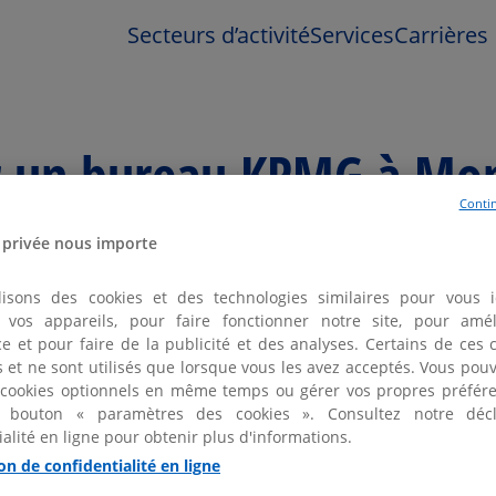
Secteurs d’activité
Services
Carrières
er un bureau KPMG à Mon
Contin
 privée nous importe
lisons des cookies et des technologies similaires pour vous id
er vos appareils, pour faire fonctionner notre site, pour amél
e et pour faire de la publicité et des analyses. Certains de ces 
2 bureaux KPMG à Montfermeil et aux alentours
fs et ne sont utilisés que lorsque vous les avez acceptés. Vous pou
 cookies optionnels en même temps ou gérer vos propres préfére
 bouton « paramètres des cookies ». Consultez notre décl
ialité en ligne pour obtenir plus d'informations.
IE
on de confidentialité en ligne