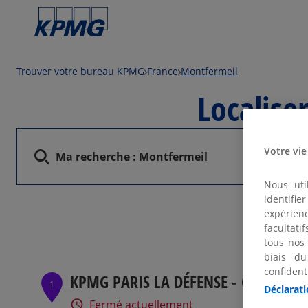
Trouver votre bureau KPMG
France
Montfermeil
Localis
Votre vie
Ma recherche :
Montfermeil
Nous uti
identifi
expérienc
facultati
tous nos
biais du
confident
KPMG PARIS LA DÉFENSE - COURBEVO
1
Déclarati
Fermé actuellement