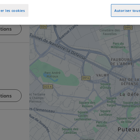
er les cookies
Autoriser tous
tions
tions