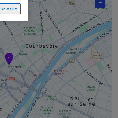
−
 les cookies
x2