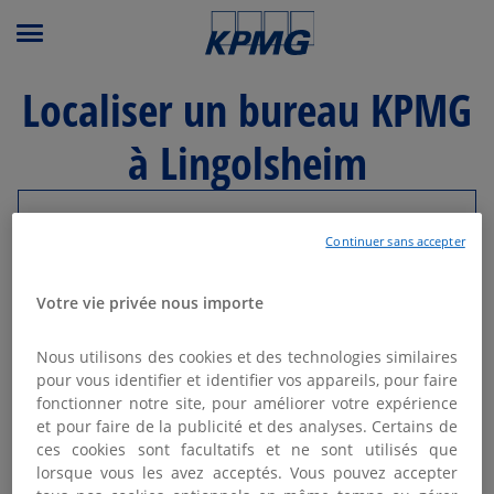
Menu principal
Localiser un bureau KPMG
à Lingolsheim
Modifier ma recherche
Continuer sans accepter
Liste
Carte
Votre vie privée nous importe
Nous utilisons des cookies et des technologies similaires
KPMG SCHILTIGHEIM -
pour vous identifier et identifier vos appareils, pour faire
1
STRASBOURG
fonctionner notre site, pour améliorer votre expérience
et pour faire de la publicité et des analyses. Certains de
6.76 km
Fermé actuellement
ces cookies sont facultatifs et ne sont utilisés que
9 avenue Europe
lorsque vous les avez acceptés. Vous pouvez accepter
67300 Schiltigheim