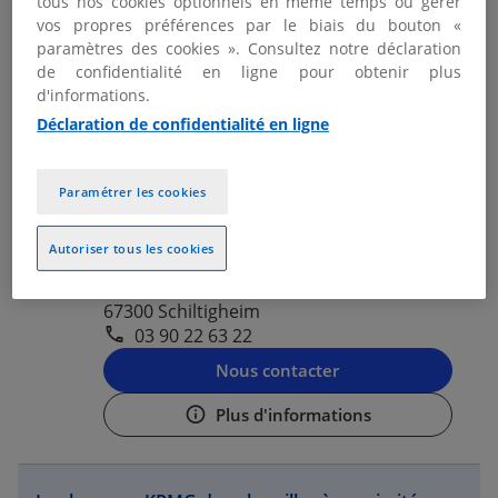
tous nos cookies optionnels en même temps ou gérer
03 90 22 06 00
vos propres préférences par le biais du bouton «
paramètres des cookies ». Consultez notre déclaration
Nous contacter
de confidentialité en ligne pour obtenir plus
d'informations.
Plus d'informations
Déclaration de confidentialité en ligne
KPMG AVOCATS SCHILTIGHEIM -
Paramétrer les cookies
2
STRASBOURG
6.76 km
Autoriser tous les cookies
Fermé actuellement
4 avenue de l'Europe
67300 Schiltigheim
03 90 22 63 22
Nous contacter
Plus d'informations