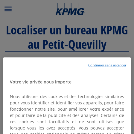
Menu principal
Localiser un bureau KPMG
au Petit-Quevilly
Modifier ma recherche
Continuer sans accepter
Liste
Carte
Votre vie privée nous importe
Nous utilisons des cookies et des technologies similaires
KPMG BOIS GUILLAUME - ROUEN
pour vous identifier et identifier vos appareils, pour faire
1
fonctionner notre site, pour améliorer votre expérience
Ouvert aujourd'hui de 08:30 - 12:30 et
et pour faire de la publicité et des analyses. Certains de
6.84 km
14:00 - 17:00
ces cookies sont facultatifs et ne sont utilisés que
71 avenue Antoine de Saint Exupéry
lorsque vous les avez acceptés. Vous pouvez accepter
76235 Bois Guillaume