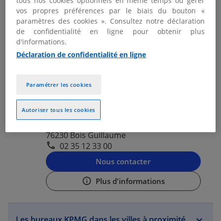
tous nos cookies optionnels en même temps ou gérer
02 76 61 24 34
vos propres préférences par le biais du bouton «
paramètres des cookies ». Consultez notre déclaration
Nous contacter
de confidentialité en ligne pour obtenir plus
Plus d'informations
d'informations.
Déclaration de confidentialité en ligne
KPMG AVOCATS BOIS GUILLAUME
2
Paramétrer les cookies
- ROUEN
6.84 km
Autoriser tous les cookies
Ouvert aujourd'hui de 08:00 - 18:30
71 avenue Antoine de Saint Exupéry
76230 Bois Guillaume
02 35 12 33 00
Nous contacter
Plus d'informations
Les bureaux KPMG dans les villes à proximité