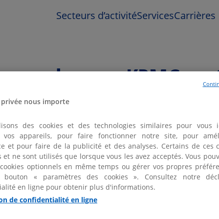
Secteurs d’activité
Services
Carrières
iser un bureau KPMG au 
Contin
 privée nous importe
lisons des cookies et des technologies similaires pour vous id
er vos appareils, pour faire fonctionner notre site, pour amél
e et pour faire de la publicité et des analyses. Certains de ces 
fs et ne sont utilisés que lorsque vous les avez acceptés. Vous pou
1 bureau KPMG au Cannet et aux alentours
 cookies optionnels en même temps ou gérer vos propres préfére
 bouton « paramètres des cookies ». Consultez notre décl
ialité en ligne pour obtenir plus d'informations.
on de confidentialité en ligne