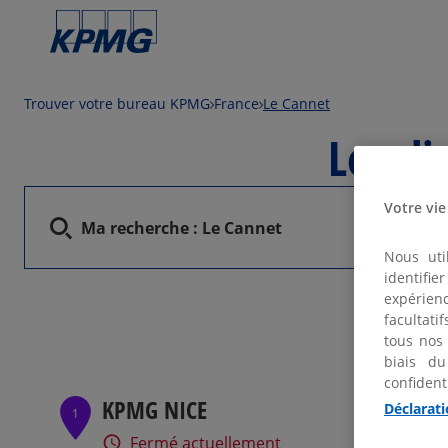
Trouver votre bureau KPMG
France
Le Cannet
Local
Votre vie
Ma recherche :
Le Cannet
Nous uti
identifi
expérienc
facultati
tous nos
biais du
confident
KPMG NICE
Déclarati
1
Fermé actuellement