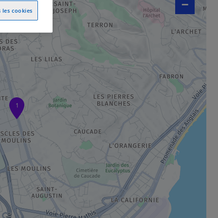
−
 les cookies
1