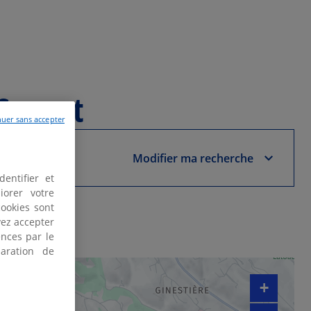
Cannet
uer sans accepter
Modifier ma recherche
entifier et
iorer votre
cookies sont
vez accepter
nces par le
aration de
+