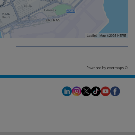
Leaflet
| Map ©2026
HERE
é
Powered by
evermaps ©