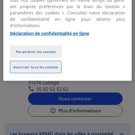
tous nos cookies optionnels en même temps ou gérer
05 82 52 00 51
vos propres préférences par le biais du bouton «
paramètres des cookies ». Consultez notre déclaration
Nous contacter
de confidentialité en ligne pour obtenir plus
d'informations.
Plus d'informations
Déclaration de confidentialité en ligne
KPMG LABÈGE - TOULOUSE
Paramétrer les cookies
2
Ouvert aujourd'hui de 08:30 - 12:30 et
2.06 km
Autoriser tous les cookies
13:45 - 17:45
224 Rue Carmin
31676 Labège
05 82 52 52 62
Nous contacter
Plus d'informations
Les bureaux KPMG dans les villes à proximité