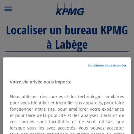
Menu principal
Localiser un bureau KPMG
à Labège
Modifier ma recherche
Continuer sans accepter
Liste
Carte
Votre vie privée nous importe
Nous utilisons des cookies et des technologies similaires
KPMG AVOCATS LABÈGE -
pour vous identifier et identifier vos appareils, pour faire
1
TOULOUSE
fonctionner notre site, pour améliorer votre expérience
et pour faire de la publicité et des analyses. Certains de
2.03 km
Ouvert aujourd'hui de 08:30 - 18:00
ces cookies sont facultatifs et ne sont utilisés que
224 rue Carmin
lorsque vous les avez acceptés. Vous pouvez accepter
31670 Labège