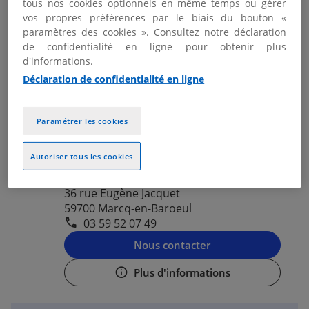
tous nos cookies optionnels en même temps ou gérer
03 59 52 07 49
vos propres préférences par le biais du bouton «
paramètres des cookies ». Consultez notre déclaration
Nous contacter
de confidentialité en ligne pour obtenir plus
d'informations.
Plus d'informations
Déclaration de confidentialité en ligne
KPMG MARCQ-EN-BAROEUL -
Paramétrer les cookies
2
LILLE
4.08 km
Autoriser tous les cookies
Ouvert aujourd'hui de 08:00 - 12:30 et
13:30 - 17:00
36 rue Eugène Jacquet
59700 Marcq-en-Baroeul
03 59 52 07 49
Nous contacter
Plus d'informations