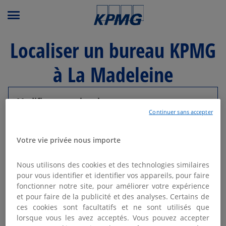
Menu principal
Localiser un bureau KPMG
à La Madeleine
Modifier ma recherche
Continuer sans accepter
Liste
Carte
Votre vie privée nous importe
Nous utilisons des cookies et des technologies similaires
KPMG AVOCATS MARCQ-EN-
1
pour vous identifier et identifier vos appareils, pour faire
BAROEUL - LILLE
fonctionner notre site, pour améliorer votre expérience
4.08 km
et pour faire de la publicité et des analyses. Certains de
Ouvert aujourd'hui de 08:30 - 18:00
ces cookies sont facultatifs et ne sont utilisés que
36 rue Eugène Jacquet
lorsque vous les avez acceptés. Vous pouvez accepter
59700 Marcq-en-Baroeul