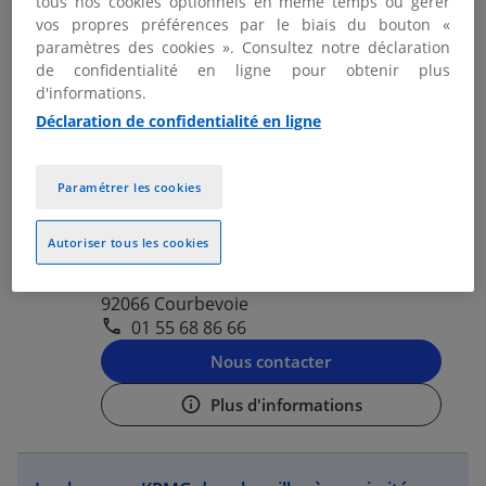
tous nos cookies optionnels en même temps ou gérer
01 55 68 50 00
vos propres préférences par le biais du bouton «
paramètres des cookies ». Consultez notre déclaration
Nous contacter
de confidentialité en ligne pour obtenir plus
d'informations.
Plus d'informations
Déclaration de confidentialité en ligne
KPMG PARIS LA DÉFENSE -
Paramétrer les cookies
2
COURBEVOIE
11.83
Autoriser tous les cookies
Fermé actuellement
km
2 Avenue Gambetta
92066 Courbevoie
01 55 68 86 66
Nous contacter
Plus d'informations