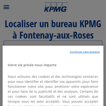
Menu principal
Localiser un bureau KPMG
à Fontenay-aux-Roses
Modifier ma recherche
Continuer sans accepter
Liste
Carte
Votre vie privée nous importe
Nous utilisons des cookies et des technologies similaires
KPMG AVOCATS - PARIS LA
pour vous identifier et identifier vos appareils, pour faire
1
DÉFENSE
fonctionner notre site, pour améliorer votre expérience
et pour faire de la publicité et des analyses. Certains de
11.77
Fermé actuellement
km
ces cookies sont facultatifs et ne sont utilisés que
20 avenue André Prothin
lorsque vous les avez acceptés. Vous pouvez accepter
92400 Courbevoie