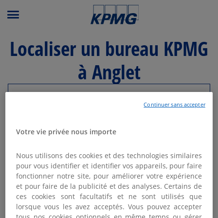
Menu principal
Localiser un bureau KPMG
à Anglet
Modifier ma recherche
Continuer sans accepter
Liste
Carte
Votre vie privée nous importe
Nous utilisons des cookies et des technologies similaires
KPMG BAYONNE - BIARRITZ /
pour vous identifier et identifier vos appareils, pour faire
1
fonctionner notre site, pour améliorer votre expérience
ANGLET
et pour faire de la publicité et des analyses. Certains de
3.26 km
Fermé aujourd'hui
ces cookies sont facultatifs et ne sont utilisés que
52 Avenue du 8 mai 1945
lorsque vous les avez acceptés. Vous pouvez accepter
64100 Bayonne
tous nos cookies optionnels en même temps ou gérer