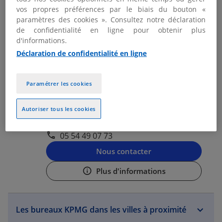
vos propres préférences par le biais du bouton «
05 24 36 35 26
paramètres des cookies ». Consultez notre déclaration
Nous contacter
de confidentialité en ligne pour obtenir plus
d'informations.
Plus d'informations
Déclaration de confidentialité en ligne
KPMG AVOCATS BAYONNE
Paramétrer les cookies
2
Fermé aujourd'hui
Autoriser tous les cookies
3.97 km
52 avenue du 8 mai 1945
64100 Bayonne
05 54 49 07 73
Nous contacter
Plus d'informations
Les bureaux KPMG dans les villes à proximité