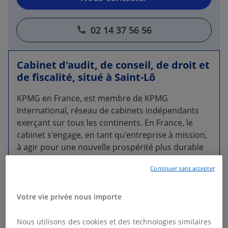
02 14 37 56 56
Cabinet d'audit, de conseil, de droit et
de fiscalité, situé à Saint-Lô
KPMG en France, est membre de KPMG
International, réseau de cabinets indépendants
exerçant sur tous les continents. En France, le
cabinet s'engage, en tant qu'entreprise à mission,
à agir pour une nouvelle prospérité plus durable
et plus responsable.
Continuer sans accepter
Nos équipes multidisciplinaires interviennent à
vos côtés pour assurer la pérennité de votre
Votre vie privée nous importe
organisation dans un modèle de croissance
responsable.
Nous utilisons des cookies et des technologies similaires